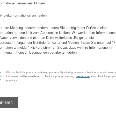
formationen anmelden" klicken.
 Projektinformationen anmelden
n Ihre Meinung jederzeit ändern, indem Sie künftig in der Fußzeile einer
formation auf den Link zum Abbestellen klicken. Wir werden Ihre Informationen
Zweck verwenden und nicht an Dritte weiterleiten. Es gelten die
tzbestimmungen der Behörde für Kultur und Medien. Indem Sie unten auf "F
formation anmelden" klicken, stimmen Sie zu, dass wir Ihre Informationen in
immung mit diesen Bedingungen verarbeiten dürfen.
We use Mailchimp as our marketing platform. By clicking below to subscribe, you acknowled
information will be transferred to Mailchimp for processing.
Learn more
about Mailchimp's pri
practices.