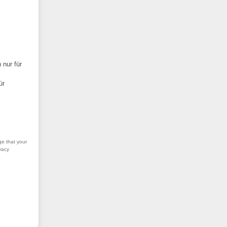
 nur für
ür
ge that your
vacy