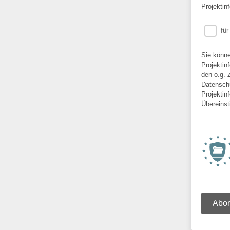
Projektin
für
Sie könne
Projektin
den o.g. 
Datenschu
Projektin
Übereinst