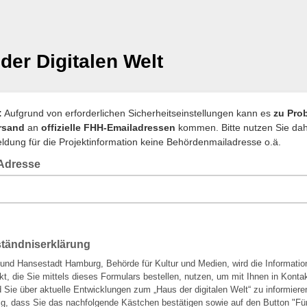
der Digitalen Welt
:
Aufgrund von erforderlichen Sicherheitseinstellungen kann es
zu Pro
rsand
an
offizielle FHH-Emailadressen
kommen. Bitte nutzen Sie dah
ldung für die Projektinformation keine Behördenmailadresse o.ä.
-Adresse
ständniserklärung
 und Hansestadt Hamburg, Behörde für Kultur und Medien, wird die Informatio
kt, die Sie mittels dieses Formulars bestellen, nutzen, um mit Ihnen in Konta
d Sie über aktuelle Entwicklungen zum „Haus der digitalen Welt“ zu informier
tig, dass Sie das nachfolgende Kästchen bestätigen sowie auf den Button "Fü