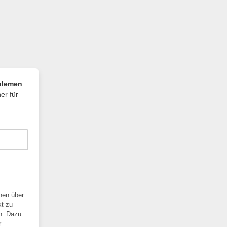
blemen
er für
nen über
kt zu
en. Dazu
r